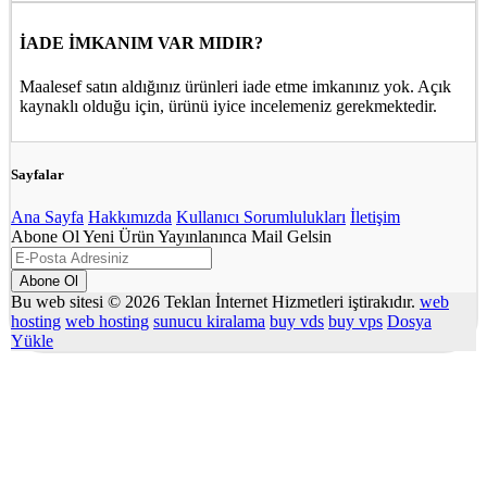
İADE İMKANIM VAR MIDIR?
Maalesef satın aldığınız ürünleri iade etme imkanınız yok. Açık
kaynaklı olduğu için, ürünü iyice incelemeniz gerekmektedir.
Sayfalar
Ana Sayfa
Hakkımızda
Kullanıcı Sorumlulukları
İletişim
Abone Ol Yeni Ürün Yayınlanınca Mail Gelsin
Abone Ol
Bu web sitesi © 2026 Teklan İnternet Hizmetleri iştirakıdır.
web
hosting
web hosting
sunucu kiralama
buy vds
buy vps
Dosya
Yükle