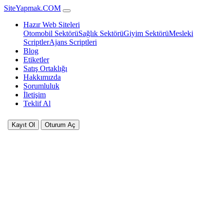
SiteYapmak.COM
Hazır Web Siteleri
Otomobil Sektörü
Sağlık Sektörü
Giyim Sektörü
Mesleki
Scriptler
Ajans Scriptleri
Blog
Etiketler
Satış Ortaklığı
Hakkımızda
Sorumluluk
İletişim
Teklif Al
Kayıt Ol
Oturum Aç