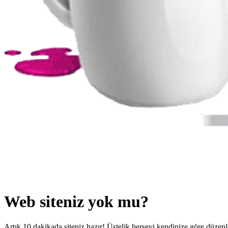
Web siteniz yok mu?
Artık 10 dakikada siteniz hazır! Üstelik herşeyi kendinize göre düzenley