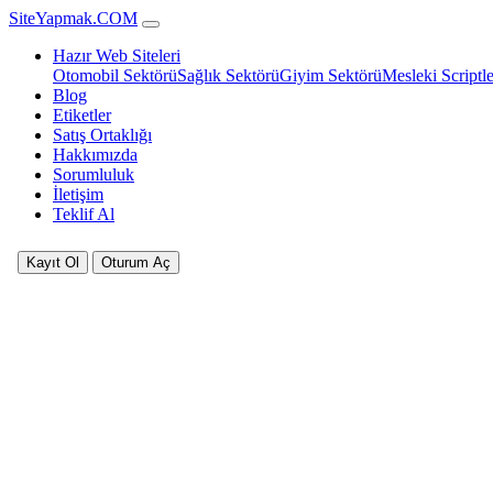
SiteYapmak.COM
Hazır Web Siteleri
Otomobil Sektörü
Sağlık Sektörü
Giyim Sektörü
Mesleki Scriptle
Blog
Etiketler
Satış Ortaklığı
Hakkımızda
Sorumluluk
İletişim
Teklif Al
Kayıt Ol
Oturum Aç