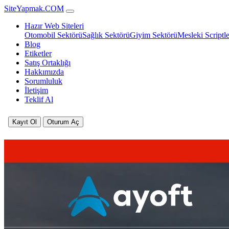
SiteYapmak.COM
Hazır Web Siteleri
Otomobil Sektörü
Sağlık Sektörü
Giyim Sektörü
Mesleki Scriptle
Blog
Etiketler
Satış Ortaklığı
Hakkımızda
Sorumluluk
İletişim
Teklif Al
Kayıt Ol
Oturum Aç