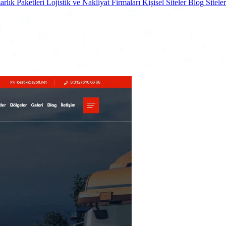
rlık Paketleri
Lojistik ve Nakliyat Firmaları
Kişisel Siteler
Blog Sitele